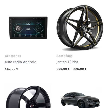
Price
range:
200,00 €
through
225,00 €
Acessórios
Acessórios
auto radio Android
jantes 19 bbs
467,00
€
200,00
€
–
225,00
€